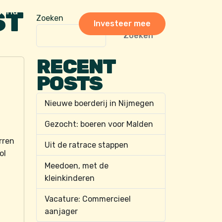
land
ST
Zoeken
Investeer mee
Zoeken
RECENT
POSTS
Nieuwe boerderij in Nijmegen
Gezocht: boeren voor Malden
rren
Uit de ratrace stappen
ol
Meedoen, met de
n
kleinkinderen
Vacature: Commercieel
aanjager