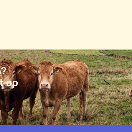
n?
t op