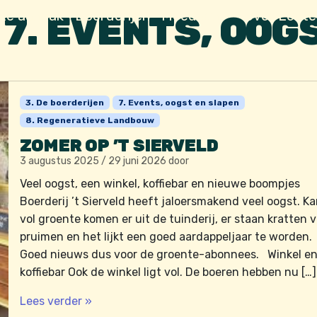
ze aanpak
Boerderijen
Meedoen
Over Lente
:
7. EVENTS, OOG
3. De boerderijen
7. Events, oogst en slapen
8. Regeneratieve Landbouw
ZOMER OP ’T SIERVELD
3 augustus 2025
/
29 juni 2026
door
Veel oogst, een winkel, koffiebar en nieuwe boompjes
Boerderij ’t Sierveld heeft jaloersmakend veel oogst. Ka
vol groente komen er uit de tuinderij, er staan kratten v
pruimen en het lijkt een goed aardappeljaar te worden.
Goed nieuws dus voor de groente-abonnees. Winkel e
koffiebar Ook de winkel ligt vol. De boeren hebben nu […]
Lees verder »