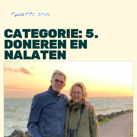
Skip to content
Skip to footer
Open side menu
Menu
CATEGORIE:
5.
DONEREN EN
NALATEN