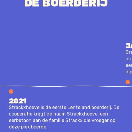
DE BOERDERIJ
J
Br
in
ee
di
2021
Strackxhoeve is de eerste Lenteland boerderij. De
coöperatie krijgt de naam Strackxhoeve, een
eerbetoon aan de familie Strackx die vroeger op
deze plek boerde.